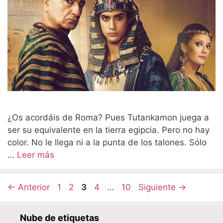
¿Os acordáis de Roma? Pues Tutankamon juega a
ser su equivalente en la tierra egipcia. Pero no hay
color. No le llega ni a la punta de los talones. Sólo
…
Leer más
Página
Página
Página
Página
Página
←
Anterior
1
2
3
4
…
10
Siguiente
→
Nube de etiquetas