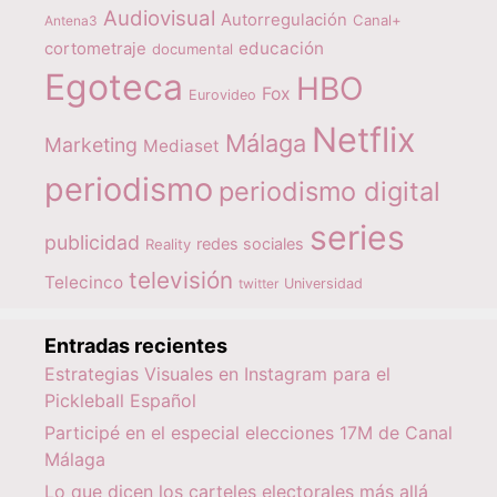
Audiovisual
Autorregulación
Canal+
Antena3
educación
cortometraje
documental
Egoteca
HBO
Fox
Eurovideo
Netflix
Málaga
Marketing
Mediaset
periodismo
periodismo digital
series
publicidad
redes sociales
Reality
televisión
Telecinco
twitter
Universidad
Entradas recientes
Estrategias Visuales en Instagram para el
Pickleball Español
Participé en el especial elecciones 17M de Canal
Málaga
Lo que dicen los carteles electorales más allá