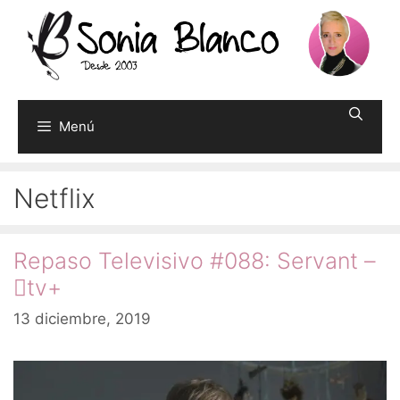
Saltar
al
contenido
Menú
Netflix
Repaso Televisivo #088: Servant –
tv+
13 diciembre, 2019