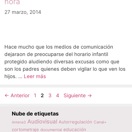
hora
27 marzo, 2014
Hace mucho que los medios de comunicación
dejaraon de preocuparse del horario infantil
protegido aludiendo diversas excusas como que
son los padres quienes deben vigilar lo que ven los
hijos. …
Leer más
Página
Página
Página
Página
←
Anterior
1
2
3
4
Siguiente
→
Nube de etiquetas
Audiovisual
Autorregulación
Canal+
Antena3
educación
cortometraje
documental