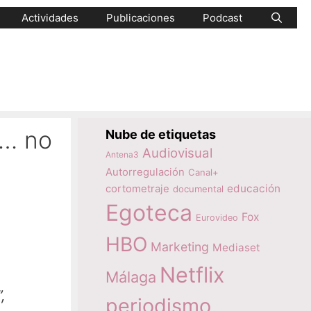
Actividades
Publicaciones
Podcast
s… no
Nube de etiquetas
Audiovisual
Antena3
Autorregulación
Canal+
educación
cortometraje
documental
Egoteca
Fox
Eurovideo
HBO
Marketing
Mediaset
Netflix
Málaga
,
periodismo