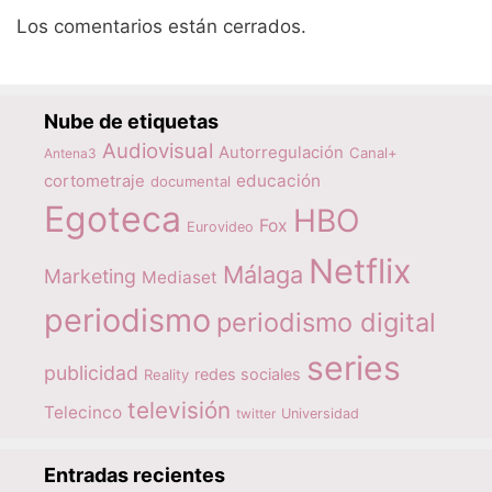
Los comentarios están cerrados.
Nube de etiquetas
Audiovisual
Autorregulación
Canal+
Antena3
educación
cortometraje
documental
Egoteca
HBO
Fox
Eurovideo
Netflix
Málaga
Marketing
Mediaset
periodismo
periodismo digital
series
publicidad
redes sociales
Reality
televisión
Telecinco
twitter
Universidad
Entradas recientes